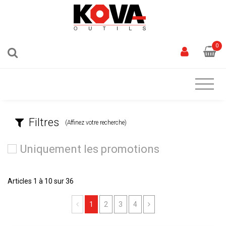
0
Filtres
(Affinez votre recherche)
Uniquement les promotions
Articles 1 à 10 sur 36
Previous
Next
1
2
3
4