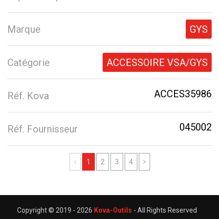
Marque
GYS
Catégorie
ACCESSOIRE VSA/GYS
ACCES35986
Réf. Kova
045002
Réf. Fournisseur
Previous
Next
1
2
3
4
Copyright © 2019 -
2026
Kova-Outils
- All Rights Reserved