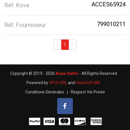
ACCES65924
Réf. Kova
799010211
Réf. Fournisseur
Previous
Next
1
Copyright © 2019 -
2026
Kova-Outils
- All Rights Reserved
Powered by
VFCS SRL
and
VisioSoft SRL
Conditions Générales
|
Respect Vie Privée