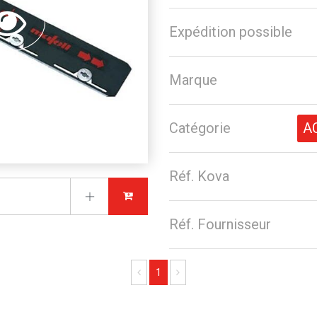
Expédition possible
Marque
Catégorie
A
Réf. Kova
Réf. Fournisseur
Previous
Next
1