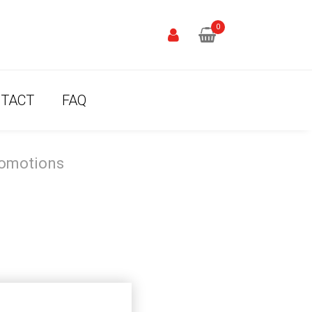
0
TACT
FAQ
romotions