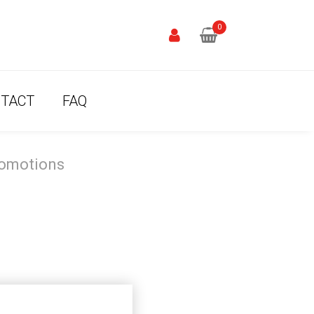
0
TACT
FAQ
romotions