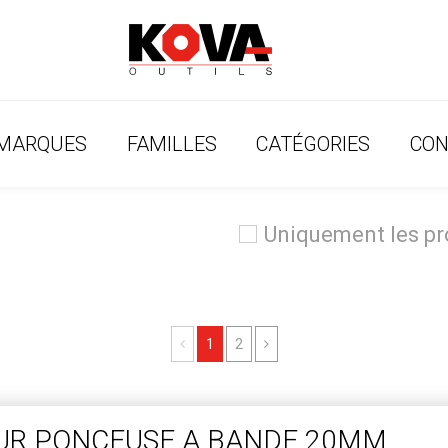
MARQUES
FAMILLES
CATÉGORIES
CON
Uniquement les p
Previous
Next
1
2
UR PONCEUSE A BANDE 20MM