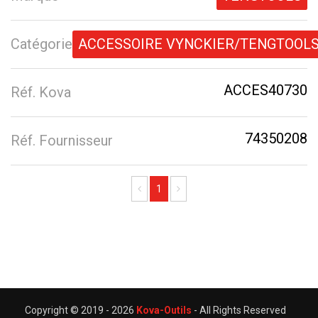
Catégorie
ACCESSOIRE VYNCKIER/TENGTOOL
ACCES40730
Réf. Kova
74350208
Réf. Fournisseur
Previous
Next
1
Copyright © 2019 -
2026
Kova-Outils
- All Rights Reserved