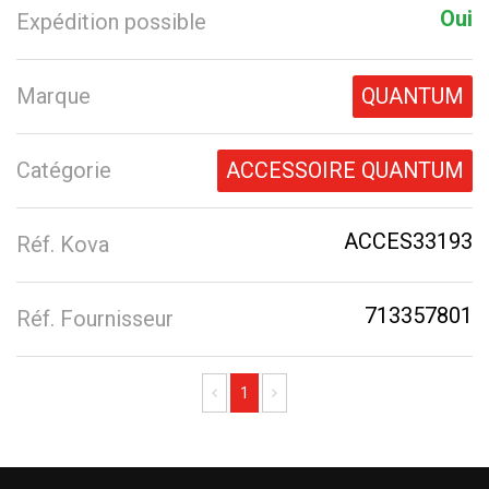
Oui
Expédition possible
Marque
QUANTUM
Catégorie
ACCESSOIRE QUANTUM
ACCES33193
Réf. Kova
713357801
Réf. Fournisseur
Previous
Next
1