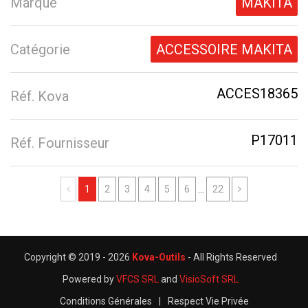
Marque
MAKITA
Catégorie
ACCESSOIRE MAKITA
ACCES18365
Réf. Kova
P17011
Réf. Fournisseur
Previous
Next
1
2
3
4
5
6
...
22
Copyright © 2019 -
2026
Kova-Outils
- All Rights Reserved
Powered by
VFCS SRL
and
VisioSoft SRL
Conditions Générales
|
Respect Vie Privée