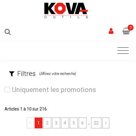
0
Filtres
(Affinez votre recherche)
Uniquement les promotions
Articles 1 à 10 sur 216
Previous
Next
1
2
3
4
5
6
...
22