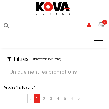
0
Filtres
(Affinez votre recherche)
Uniquement les promotions
Articles 1 à 10 sur 54
Previous
Next
1
2
3
4
5
6