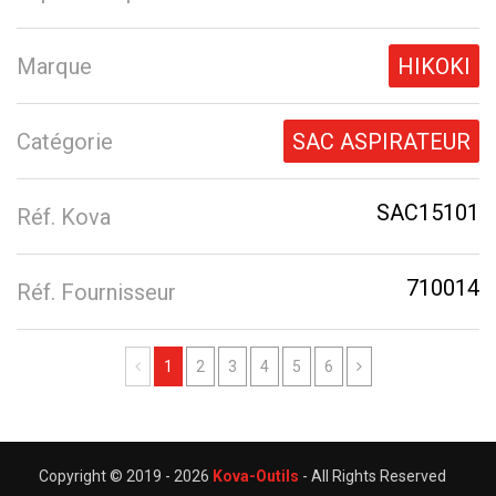
Marque
HIKOKI
Catégorie
SAC ASPIRATEUR
SAC15101
Réf. Kova
710014
Réf. Fournisseur
Previous
Next
1
2
3
4
5
6
Copyright © 2019 -
2026
Kova-Outils
- All Rights Reserved