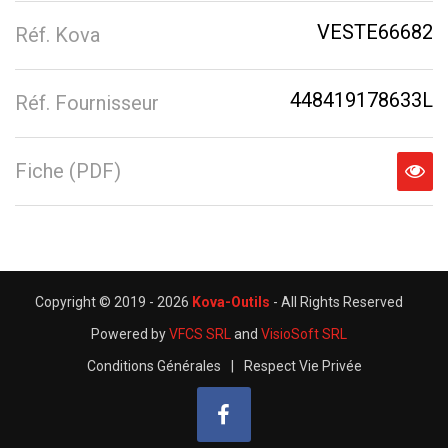
VESTE66682
Réf. Kova
448419178633L
Réf. Fournisseur
Fiche (PDF)
Copyright © 2019 -
2026
Kova-Outils
- All Rights Reserved
Powered by
VFCS SRL
and
VisioSoft SRL
Conditions Générales
|
Respect Vie Privée