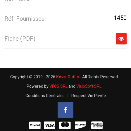
1450
Réf. Fournisseur
Fiche (PDF)
Copyright © 2019 -
2026
Kova-Outils
- All Rights Reserved
Powered by
VFCS SRL
and
VisioSoft SRL
Conditions Générales
|
Respect Vie Privée