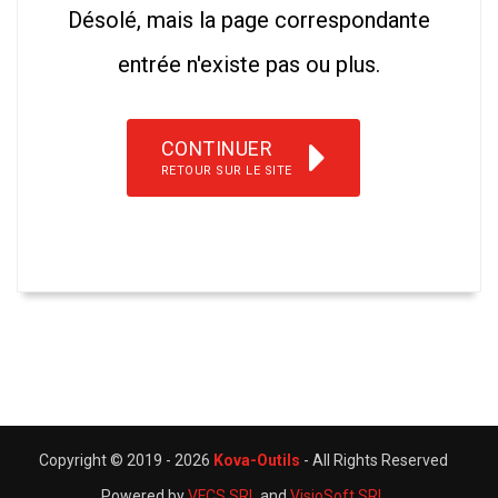
Désolé, mais la page correspondante
entrée n'existe pas ou plus.
CONTINUER
RETOUR SUR LE SITE
Copyright © 2019 -
2026
Kova-Outils
- All Rights Reserved
Powered by
VFCS SRL
and
VisioSoft SRL