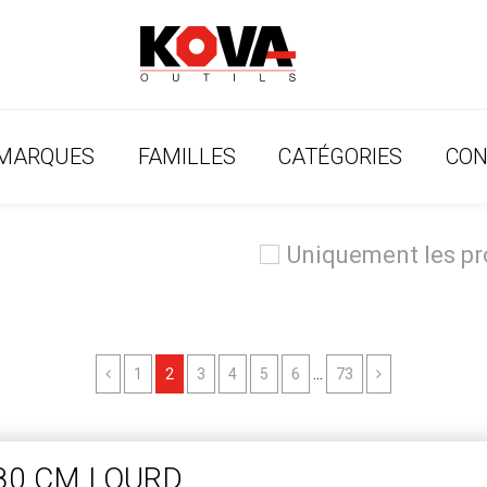
MARQUES
FAMILLES
CATÉGORIES
CON
Uniquement les p
Previous
Next
1
2
3
4
5
6
...
73
80 CM LOURD