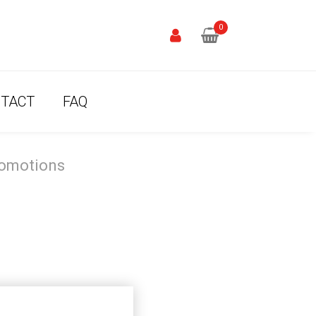
0
TACT
FAQ
romotions