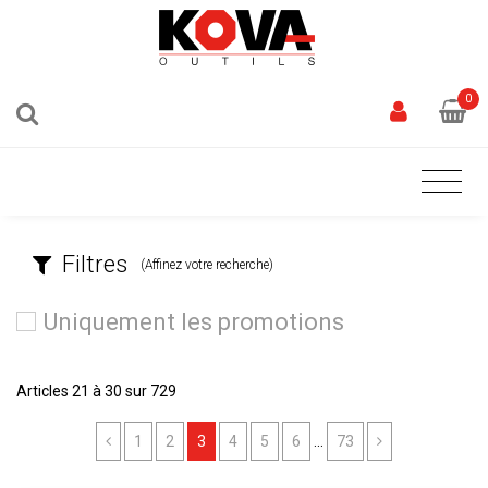
0
Filtres
(Affinez votre recherche)
Uniquement les promotions
Articles 21 à 30 sur 729
Previous
Next
1
2
3
4
5
6
...
73