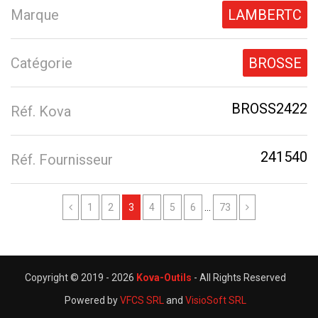
Marque
LAMBERTC
Catégorie
BROSSE
BROSS2422
Réf. Kova
241540
Réf. Fournisseur
Previous
Next
1
2
3
4
5
6
...
73
Copyright © 2019 -
2026
Kova-Outils
- All Rights Reserved
Powered by
VFCS SRL
and
VisioSoft SRL